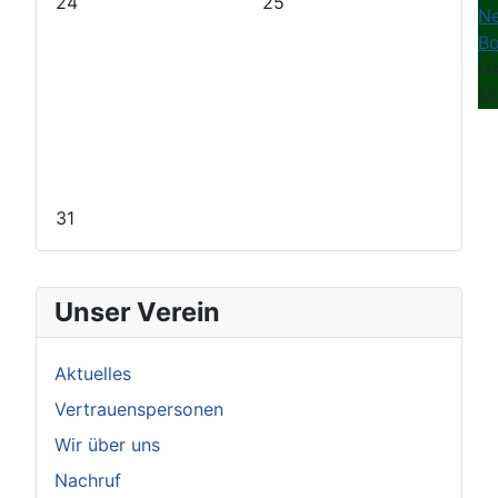
24
25
N
Bo
Da
Mi
31
Unser Verein
Aktuelles
Vertrauenspersonen
Wir über uns
Nachruf