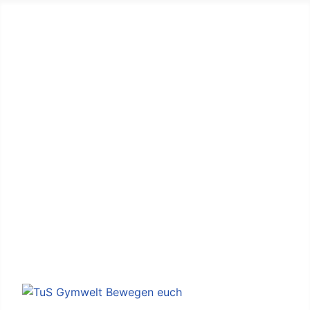
Aktuelles
Datenschutzerklärung
Impressum
Mitgliedschaft
Seitenübersicht
Kontakt
Vertrauensperson(en)
Login
Downloads
TuS Neuenhaus
Gemeinsam, nicht einsam - mach mit!