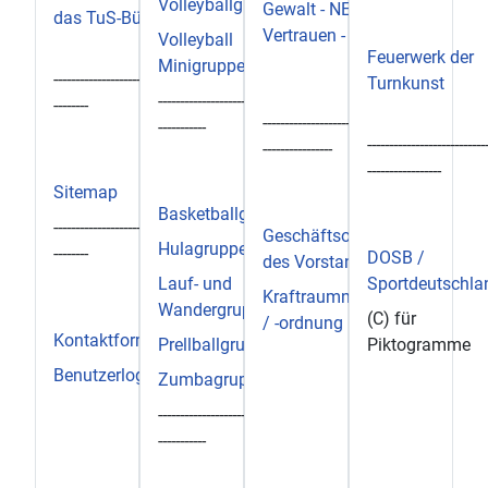
Volleyballgruppe
Gewalt - NEIN! /
das TuS-Büro
Vertrauen - JA!
Volleyball
Feuerwerk der
Minigruppe
--------------------------------------
Turnkunst
-------------------------------------
--------
--------------------------------
-----------
---------------------------
----------------
-----------------
Sitemap
Basketballgruppe
--------------------------------------
Geschäftsordnung
Hulagruppe
--------
DOSB /
des Vorstands
Lauf- und
Sportdeutschla
Kraftraumnutzung
Wandergruppen
(C) für
/ -ordnung
Kontaktformular
Prellballgruppe
Piktogramme
Benutzerlogin
Zumbagruppe
-------------------------------------
-----------