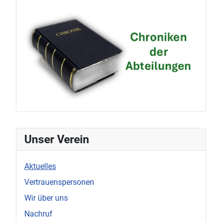
Datenschutz
Chroni
erklärung
Unser Verein
Aktuelles
Vertrauenspersonen
Wir über uns
Nachruf