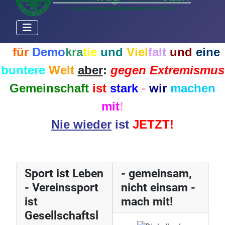
f
ü
r
D
e
m
o
k
r
a
t
i
e
und
V
i
e
l
f
a
l
t
und
eine
buntere
Welt
aber
:
gegen Extremismus
Gemeinschaft
ist
stark
-
wir
machen
mit
!
Nie
wieder
ist
JETZT!
Sport ist Leben
- gemeinsam,
- Vereinssport
nicht einsam -
ist
mach mit!
Gesellschaftsl