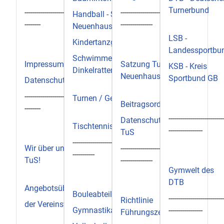
Turnerbund
--------------------------------------
--------------------------------
Handball - SG
--------
----------------
Neuenhaus/Uelsen
LSB -
Kindertanzgruppe
Landessportbu
Schwimmen -
Impressum
Satzung TuS
KSB - Kreis
Dinkelratten
Neuenhaus
Sportbund GB
Datenschutzerklärung
--------------------------------------
Turnen / Gerätturnen
Beitragsordnung
--------
---------------------------
Datenschutz im
Tischtennisabteilung
-----------------
TuS
-------------------------------------
Wir über uns - der
--------------------------------
-----------
TuS!
----------------
Gymwelt des
DTB
Angebotsübersicht
Bouleabteilung
---------------------------
Richtlinie
der Vereinsvorstand
Gymnastikangebot
-----------------
Führungszeugnis