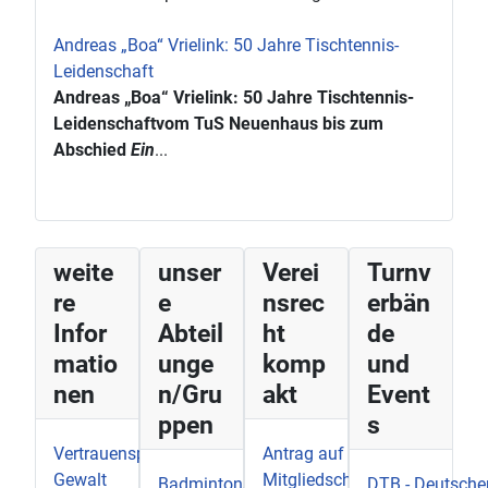
Andreas „Boa“ Vrielink: 50 Jahre Tischtennis-
Leidenschaft
Andreas „Boa“ Vrielink: 50 Jahre Tischtennis-
Leidenschaftvom TuS Neuenhaus bis zum
Abschied
Ein
...
weite
unser
Verei
Turnv
re
e
nsrec
erbän
Infor
Abteil
ht
de
matio
unge
komp
und
nen
n/Gru
akt
Event
ppen
s
Vertrauenspersonen-
Antrag auf
Gewalt
Mitgliedschaft
Badmintonabteilung
DTB - Deutsche