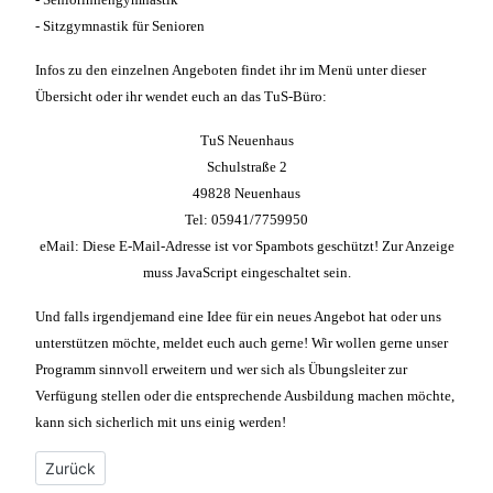
- Sitzgymnastik für Senioren
Infos zu den einzelnen Angeboten findet ihr im Menü unter dieser
Übersicht oder ihr wendet euch an das TuS-Büro:
TuS Neuenhaus
Schulstraße 2
49828 Neuenhaus
Tel: 05941/7759950
eMail:
Diese E-Mail-Adresse ist vor Spambots geschützt! Zur Anzeige
muss JavaScript eingeschaltet sein.
Und falls irgendjemand eine Idee für ein neues Angebot hat oder uns
unterstützen möchte, meldet euch auch gerne! Wir wollen gerne unser
Programm sinnvoll erweitern und wer sich als Übungsleiter zur
Verfügung stellen oder die entsprechende Ausbildung machen möchte,
kann sich sicherlich mit uns einig werden!
Vorheriger Beitrag: Sitzgymnastik für Senioren
Zurück