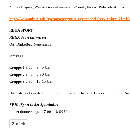
Zu den Fragen „Was ist Gesundheitssport?“ und „Was ist Rehabilitationssport
https://www.ntbwelt.de/sportarten/gymwelt/gesundheit/service.html?L=19
REHA SPORT
REHA Sport im Wasser
Ort: Dinkelbad Neuenhaus
samstags
Gruppe 1
8:00 – 8:45 Uhr
Gruppe 2
8:45 – 9:30 Uhr
Gruppe 3
9:30 – 10:15 Uhr
Die erste und zweite Gruppe trainiert im Sportbecken. Gruppe 3 findet im N
REHA Sport in der Sporthalle:
Immer donnerstags - 17:00 - 18:00 Uhr
Vorheriger Beitrag: 100. Geburtstag Bernhard Brenner
Zurück