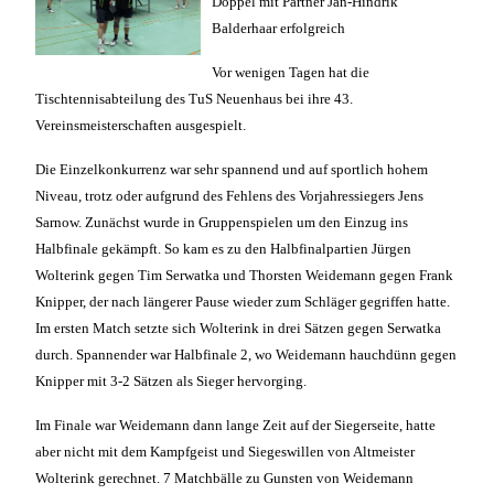
Doppel mit Partner Jan-Hindrik
Balderhaar erfolgreich
Vor wenigen Tagen hat die
Tischtennisabteilung des TuS Neuenhaus bei ihre 43.
Vereinsmeisterschaften ausgespielt.
Die Einzelkonkurrenz war sehr spannend und auf sportlich hohem
Niveau, trotz oder aufgrund des Fehlens des Vorjahressiegers Jens
Sarnow. Zunächst wurde in Gruppenspielen um den Einzug ins
Halbfinale gekämpft. So kam es zu den Halbfinalpartien Jürgen
Wolterink gegen Tim Serwatka und Thorsten Weidemann gegen Frank
Knipper, der nach längerer Pause wieder zum Schläger gegriffen hatte.
Im ersten Match setzte sich Wolterink in drei Sätzen gegen Serwatka
durch. Spannender war Halbfinale 2, wo Weidemann hauchdünn gegen
Knipper mit 3-2 Sätzen als Sieger hervorging.
Im Finale war Weidemann dann lange Zeit auf der Siegerseite, hatte
aber nicht mit dem Kampfgeist und Siegeswillen von Altmeister
Wolterink gerechnet. 7 Matchbälle zu Gunsten von Weidemann