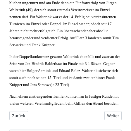
blieben ungenutzt und am Ende dann ein Fünfsatzerfolg von Jürgen
Wolterink (49), der sich somit erstmals Vereinsmeister im Einzel
nennen darf. Für Wolterink war es der 14. Erfolg bei vereinsinternen
Turnieren im Einzel oder Doppel. Im Einzel war er jedoch seit 17
Jahren nicht mehr erfolgreich. Ein überraschender aber absolut
herausragender und verdienter Erfolg. Auf Platz 3 landeten somit Tim
Serwatka und Frank Knipper.
In der Doppelkonkurrenz gewann Wolterink ebenfalls und zwar an der
Seite von Jan-Hindrik Balderhaar im Finale mit 3-1 Sätzen. Gegner
waren hier Holger Aarnink und Eduard Belez. Wolterink sicherte sich
somit auch noch seinen 15. Titel und ist damit zweiter hinter Frank
Knipper und Jens Sarnow (je 23 Titel).
Nach einem anstrengenden Turnier konnte man in lustiger Runde mit
vielen weiteren Vereinsmitgliedern beim Grillen den Abend beenden.
Vorheriger Beitrag: 29.07.2019: Unsere Erste spielt künftig in d
Nächster Bei
Zurück
Weiter