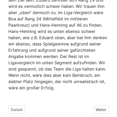
wird es vermutlich schwer haben. Wir trauen ihm
aber „oben“ dennoch zu. Im Liga-Vergleich wäre
Boa auf Rang 34 (Mittelfeld im mittleren
Paarkreuz) und Hans-Henning auf 46 zu finden.
Hans-Henning wird es unten ebenso schwer
haben, wie z.B. Eduard oben, aber bei ihm denken
wir ebenso, dass Spielgewinne aufgrund seiner
Erfahrung und aufgrund seiner gefürchteten
Angabe kommen werden. Der Rest ist im
Ligavergleich im unten Segment aufzufinden. Wir
sind gespannt, ob das Team die Liga halten kann.
Wenn nicht, wäre dies aber kein Beinbruch, ein
siebter Platz hingegen, der nicht unrealistisch ist,
wäre ein großer Erfolg.
Vorheriger Beitrag: 23.9.2021: Saisonauftakt für Erste Mannsc
Nächster Bei
Zurück
Weiter