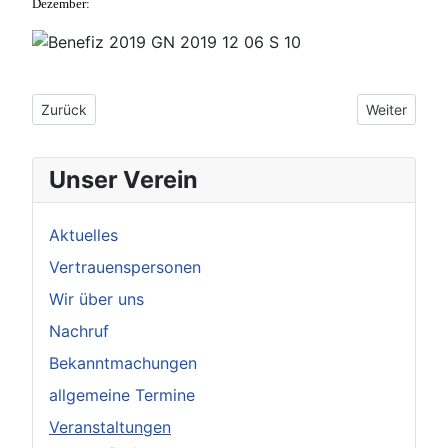
Dezember:
Vorheriger Beitrag: Jahreshaupt- und Mitgliederversammlung
Nächster Be
Zurück
Weiter
Unser Verein
Aktuelles
Vertrauenspersonen
Wir über uns
Nachruf
Bekanntmachungen
allgemeine Termine
Veranstaltungen