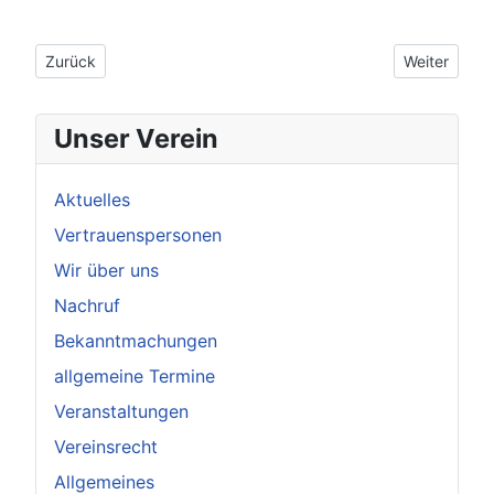
Vorheriger Beitrag: Vereinsheld: Holger Aarnink
Nächster Bei
Zurück
Weiter
Unser Verein
Aktuelles
Vertrauenspersonen
Wir über uns
Nachruf
Bekanntmachungen
allgemeine Termine
Veranstaltungen
Vereinsrecht
Allgemeines