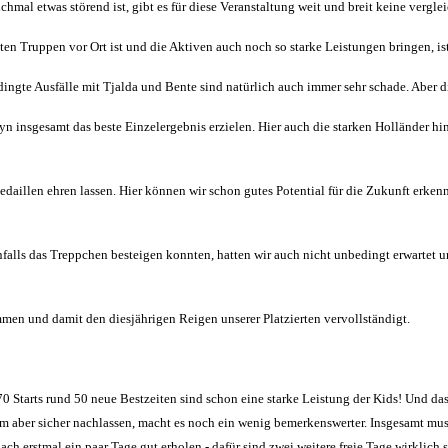
mal etwas störend ist, gibt es für diese Veranstaltung weit und breit keine verglei
n Truppen vor Ort ist und die Aktiven auch noch so starke Leistungen bringen, ist
ingte Ausfälle mit Tjalda und Bente sind natürlich auch immer sehr schade. Aber di
 insgesamt das beste Einzelergebnis erzielen. Hier auch die starken Holländer hint
daillen ehren lassen. Hier können wir schon gutes Potential für die Zukunft erken
falls das Treppchen besteigen konnten, hatten wir auch nicht unbedingt erwartet u
en und damit den diesjährigen Reigen unserer Platzierten vervollständigt.
 70 Starts rund 50 neue Bestzeiten sind schon eine starke Leistung der Kids! Und d
m aber sicher nachlassen, macht es noch ein wenig bemerkenswerter. Insgesamt mus
h erstmal ein paar Tage gut erholen - dafür sind zwei weitere freie Tage wirklich s