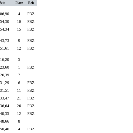
Zeit
Platz
Rek
06,90
4
PBZ
54,30
10
PBZ
54,34
15
PBZ
43,73
9
PBZ
51,61
12
PBZ
16,20
5
23,60
1
PBZ
26,39
7
31,29
6
PBZ
31,51
11
PBZ
33,47
21
PBZ
36,64
26
PBZ
40,35
12
PBZ
48,66
8
50,46
4
PBZ