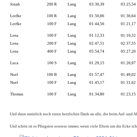
Jonah
200 R
Lang
03:30,39
03:25,54
Leefke
100 R
Lang
01:50,86
01:36,64
Leefke
100 F
Lang
01:44,56
01:21,17
Lena
100 F
Lang
01:12,33
01:10,32
Lena
200 F
Lang
02:47,51
02:37,55
Lena
400 F
Lang
05:54,74
05:27,20
Luca
100 S
Lang
01:29,15
01:26,97
Noel
100 B
Lang
01:57,47
01:49,02
Noel
100 F
Lang
01:45,17
01:31,62
Thomas
100 F
Lang
01:34,80
01:23,15
Und dann natürlich noch einen herzlichen Dank an alle, die beim Auf- und Ab
Und schön ist es Pfingsten sowieso immer, wenn viele Eltern um die Ecke sc