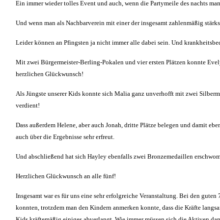
Ein immer wieder tolles Event und auch, wenn die Partymeile des nachts manch
Und wenn man als Nachbarverein mit einer der insgesamt zahlenmäßig stärkste
Leider können an Pfingsten ja nicht immer alle dabei sein. Und krankheitsbed
Mit zwei Bürgermeister-Berling-Pokalen und vier ersten Plätzen konnte Evelyn
herzlichen Glückwunsch!
Als Jüngste unserer Kids konnte sich Malia ganz unverhofft mit zwei Silberme
verdient!
Dass außerdem Helene, aber auch Jonah, dritte Plätze belegen und damit eben
auch über die Ergebnisse sehr erfreut.
Und abschließend hat sich Hayley ebenfalls zwei Bronzemedaillen erschwomm
Herzlichen Glückwunsch an alle fünf!
Insgesamt war es für uns eine sehr erfolgreiche Veranstaltung. Bei den guten
konnten, trotzdem man den Kindern anmerken konnte, dass die Kräfte langsa
Kids kräftemäßig einiges abverlangt. Wie immer müssen sich die Aktiven danac