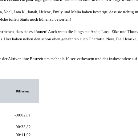
 Noel, Lara K., Jonah, Helene, Emily und Malia haben bestätigt, dass sie richtig 
lche tollen Starts noch höher zu bewerten!
rstrichen, dass sie es können! Auch wenn die Jungs mit Ande, Luca, Eike und Thomas
els. Hier haben neben den schon oben genannten auch Charlotte, Nora, Pia, Henrike,
e der Aktiven ihre Bestzeit um mehr als 10 sec verbessern und das insbesondere auf
Differenz
-00:02,81
-00:33,82
-00:11,92