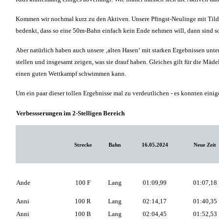
Kommen wir nochmal kurz zu den Aktiven. Unsere Pfingst-Neulinge mit Tilda,
bedenkt, dass so eine 50m-Bahn einfach kein Ende nehmen will, dann sind so
Aber natürlich haben auch unsere ‚alten Hasen‘ mit starken Ergebnissen unte
stellen und insgesamt zeigen, was sie drauf haben. Gleiches gilt für die Mäd
einen guten Wettkampf schwimmen kann.
Um ein paar dieser tollen Ergebnisse mal zu verdeutlichen - es konnten einig
Verbessserungen im 2-Stelligen Bereich
Strecke
Bahn
16.05.2024
Neue Zeit
Ande
100 F
Lang
01:09,99
01:07,18
Anni
100 R
Lang
02:14,17
01:40,35
Anni
100 B
Lang
02:04,45
01:52,53