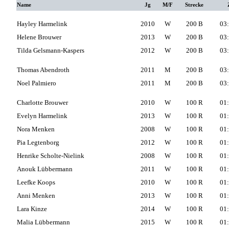
Name
Jg
M/F
Strecke
Hayley Harmelink
2010
W
200 B
03:
Helene Brouwer
2013
W
200 B
03:
Tilda Gelsmann-Kaspers
2012
W
200 B
03:
Thomas Abendroth
2011
M
200 B
03:
Noel Palmiero
2011
M
200 B
03:
Charlotte Brouwer
2010
W
100 R
01:
Evelyn Harmelink
2013
W
100 R
01:
Nora Menken
2008
W
100 R
01:
Pia Legtenborg
2012
W
100 R
01:
Henrike Scholte-Nielink
2008
W
100 R
01:
Anouk Lübbermann
2011
W
100 R
01:
Leefke Koops
2010
W
100 R
01:
Anni Menken
2013
W
100 R
01:
Lara Kinze
2014
W
100 R
01:
Malia Lübbermann
2015
W
100 R
01: