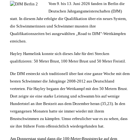
Vom 9. bis 13. Juni 2026 fanden in Berlin die
Deutschen Jahrgangsmeisterschaften (DJM)
statt. In diesem Jahr erfolgte die Qualifikation über ein neues System,
die Schwimmerinnen und Schwimmer mussten ihre
Qualifikationszeiten bei ausgewählten „Road to DJM“-Wettkämpfen
erreichen.
Hayley Harmelink konnte sich dieses Jahr für drei Strecken
qualifizieren: 50 Meter Brust, 100 Meter Brust und 50 Meter Freistil.
Die DJM erstreckt sich traditionell über fast eine ganze Woche mit dem
besten Schwimmer die Jahrgänge 2008-2012 aus Deutschland
vertreten. Für Hayley begann der Wettkampf mit den 50 Metern Brust.
Dort zeigte sie eine starke Leistung und schwamm bis auf wenige
Hundertstel an ihre Bestzeit aus dem Dezember heran (35,23). In den
vergangenen Monaten hatte sie immer wieder mit ihrem
Brustschwimmen zu kämpfen. Umso erfreulicher war es zu sehen, dass
sie ihre frühere Form offensichtlich wiedergefunden hat.
Am Donnerstag stand dann die 100-Meter-Bruststrecke auf dem