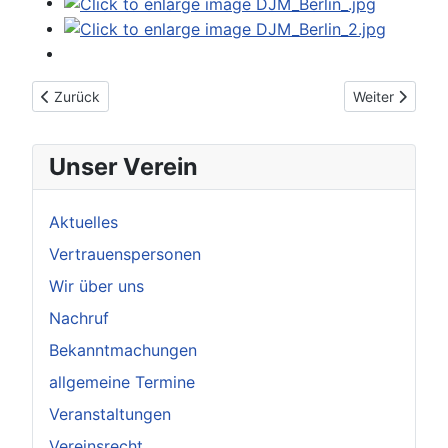
Vorheriger Beitrag: Nachwuchsschwimmen Epe (21.06.2026)
Nächster Beit
Zurück
Weiter
Unser Verein
Aktuelles
Vertrauenspersonen
Wir über uns
Nachruf
Bekanntmachungen
allgemeine Termine
Veranstaltungen
Vereinsrecht