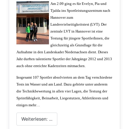
Am 2.09 ging es für Evelyn, Pia und
Tjalda ins Sportleistungszentrum nach
Hannover zum
Landesvielseitigkeitstest (LVT). Der
zentrale LVT in Hannover ist eine
Testung für jüngere SportlerInnen, die
gleichzeitig als Grundlage für die
Aufnahme in den Landeskader Niedersachsen dient. Dieses
Jahr durften talentierte Sportler der Jahrgänge 2012 und 2013
auch ohne erreichte Kaderzeiten mitmachen.
Insgesamt 107 Sportler absolvierten an dem Tag verschiedene
Tests im Wasser und am Land. Dazu gehörte unter anderem
die Technikbewertung in allen vier Lagen, die Testung der
Sprintfähigkeit, Beinarbeit, Liegestutzen, Athletiktests und
einiges mehr…
Weiterlesen: ...