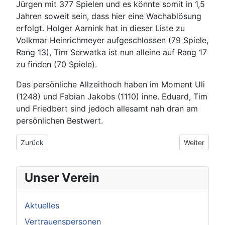
Jürgen mit 377 Spielen und es könnte somit in 1,5
Jahren soweit sein, dass hier eine Wachablösung
erfolgt. Holger Aarnink hat in dieser Liste zu
Volkmar Heinrichmeyer aufgeschlossen (79 Spiele,
Rang 13), Tim Serwatka ist nun alleine auf Rang 17
zu finden (70 Spiele).
Das persönliche Allzeithoch haben im Moment Uli
(1248) und Fabian Jakobs (1110) inne. Eduard, Tim
und Friedbert sind jedoch allesamt nah dran am
persönlichen Bestwert.
Vorheriger Beitrag: 23.10.2019: Danke für die Gastfreundscha
Nächster Bei
Zurück
Weiter
Unser Verein
Aktuelles
Vertrauenspersonen