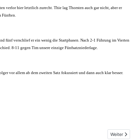
 verlor hier letztlich zurecht. Thie lag Thorsten auch gar nicht, aber er
m Fünften.
nd fünf verschlief er ein wenig die Startphasen. Nach 2-1 Führung im Vierten
schied. 8-11 gegen Tim unsere einzige Fünfsatzniederlage.
ger vor allem ab dem zweiten Satz fokussiert und dann auch klar besser.
Nächster Beit
Weiter