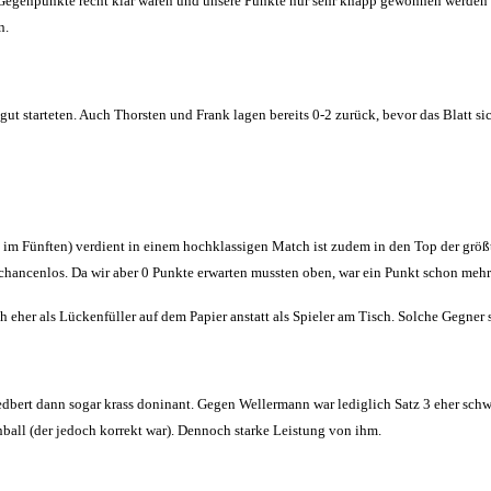
e Gegenpunkte recht klar waren und unsere Punkte nur sehr knapp gewonnen werde
n.
t starteten. Auch Thorsten und Frank lagen bereits 0-2 zurück, bevor das Blatt si
-12 im Fünften) verdient in einem hochklassigen Match ist zudem in den Top der gr
chancenlos. Da wir aber 0 Punkte erwarten mussten oben, war ein Punkt schon mehr 
 eher als Lückenfüller auf dem Papier anstatt als Spieler am Tisch. Solche Gegner 
iedbert dann sogar krass doninant. Gegen Wellermann war lediglich Satz 3 eher sch
all (der jedoch korrekt war). Dennoch starke Leistung von ihm.