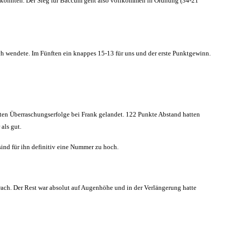
n konnten. Der Sieg für Baccum geht also vollkommen in Ordnung (34-21
ch wendete. Im Fünften ein knappes 15-13 für uns und der erste Punktgewinn.
ößten Überraschungserfolge bei Frank gelandet. 122 Punkte Abstand hatten
als gut.
sind für ihn definitiv eine Nummer zu hoch.
wach. Der Rest war absolut auf Augenhöhe und in der Verlängerung hatte