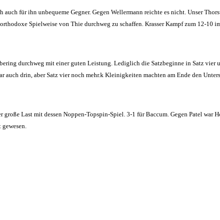
ch auch für ihn unbequeme Gegner. Gegen Wellermann reichte es nicht. Unser Thorsten
 unorthodoxe Spielweise von Thie durchweg zu schaffen. Krasser Kampf zum 12-10 i
ering durchweg mit einer guten Leistung. Lediglich die Satzbeginne in Satz vier u
war auch drin, aber Satz vier noch mehr.k Kleinigkeiten machten am Ende den Unter
 große Last mit dessen Noppen-Topspin-Spiel. 3-1 für Baccum. Gegen Patel war Hol
t gewesen.