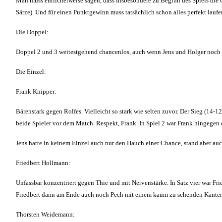
Man muss ehrlicherweise sagen, dass insbesondere zu Beginn des Spiels di
Sätze). Und für einen Punktgewinn muss tatsächlich schon alles perfekt laufe
Die Doppel:
Doppel 2 und 3 weitestgehend chancenlos, auch wenn Jens und Holger noch gu
Die Einzel:
Frank Knipper:
Bärenstark gegen Rolfes. Vielleicht so stark wie selten zuvor. Der Sieg (14
beide Spieler vor dem Match. Respekt, Frank. In Spiel 2 war Frank hingegen 
Jens hatte in keinem Einzel auch nur den Hauch einer Chance, stand aber auch
Friedbert Hollmann:
Unfassbar konzentriert gegen Thie und mit Nervenstärke. In Satz vier war Fr
Friedbert dann am Ende auch noch Pech mit einem kaum zu sehenden Kantenb
Thorsten Weidemann: