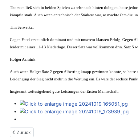
Thorsten ließ sich in beiden Spielen zu sehr nach hinten drängen, hatte jedo
kämpfte stark. Auch wenn er technisch der Stärkere war, so machte ihm die
Tim Serwatka:
Gegen Patel erstaunlich dominant und mir unserem klarsten Erfolg. Gegen Alb
leider mit einer 11-13 Niederlage. Dieser Satz war vollkommen drin. Satz 5 
Holger Aarnink:
Auch wenn Holger Satz 2 gegen Alberring knapp gewinnen konnte, so hatte er
Leider ging der Sieg nicht mehr in die Wertung ein. Es wäre der sechste Punk
Insgesamt weitestgehend gute Leistungen der Ersten Mannschaft.
Vorheriger Beitrag: Emslage - vier Stunden Kampf
Zurück