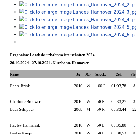
Ergebnisse Landeskurzbahnmeisterschaften 2024
26.10.2024 - 27.10.2024, Kurzbahn, Hannover
Name
Jg
M/F
Strecke
Zeit
Pla
Bente Brink
2010
W
100 F
01:03,78
8
Charlotte Brouwer
2010
W
50 R
00:33,27
3
Luca Schipper
2009
M
50 R
00:33,44
2
Hayley Harmelink
2010
W
50 B
00:35,80
1
Leefke Koops
2010
W
50 B
00:38,53
8