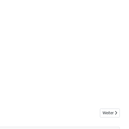
Nächster Beit
Weiter