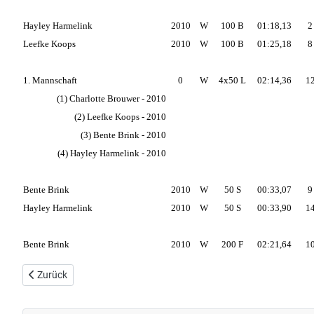
Hayley Harmelink
2010
W
100 B
01:18,13
2
Leefke Koops
2010
W
100 B
01:25,18
8
1. Mannschaft
0
W
4x50 L
02:14,36
1
(1) Charlotte Brouwer - 2010
(2) Leefke Koops - 2010
(3) Bente Brink - 2010
(4) Hayley Harmelink - 2010
Bente Brink
2010
W
50 S
00:33,07
9
Hayley Harmelink
2010
W
50 S
00:33,90
1
Bente Brink
2010
W
200 F
02:21,64
1
Vorheriger Beitrag: DMSJ Hildesheim (09./10.11.2024)
Zurück