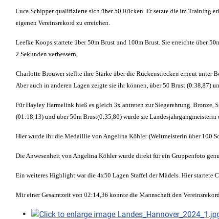
Luca Schipper qualifizierte sich über 50 Rücken. Er setzte die im Training e
eigenen Vereinsrekord zu erreichen.
Leefke Koops startete über 50m Brust und 100m Brust. Sie erreichte über 5
2 Sekunden verbessern.
Charlotte Brouwer stellte ihre Stärke über die Rückenstrecken erneut unte
Aber auch in anderen Lagen zeigte sie ihr können, über 50 Brust (0:38,87) u
Für Hayley Harmelink hieß es gleich 3x antreten zur Siegerehrung. Bronze, S
(01:18,13) und über 50m Brust(0:35,80) wurde sie Landesjahrgangmeisterin u
Hier wurde ihr die Medaillie von Angelina Köhler (Weltmeisterin über 100 S
Die Anwesenheit von Angelina Köhler wurde direkt für ein Gruppenfoto genutz
Ein weiteres Highlight war die 4x50 Lagen Staffel der Mädels. Hier startete 
Mir einer Gesamtzeit von 02:14,36 konnte die Mannschaft den Vereinsrekord 