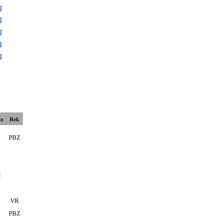
tz
Rek
PBZ
2
VR
PBZ