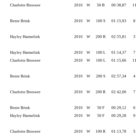
Charlotte Brouwer
2010
W
50 B
00:38,87
1
Bente Brink
2010
W
100 S
01:15,93
8
Hayley Harmelink
2010
W
200 B
02:55,81
3
Hayley Harmelink
2010
W
100 L
01:14,37
7
Charlotte Brouwer
2010
W
100 L
01:15,66
1
Bente Brink
2010
W
200 S
02:57,34
4
Charlotte Brouwer
2010
W
200 R
02:42,06
7
Bente Brink
2010
W
50 F
00:29,12
6
Hayley Harmelink
2010
W
50 F
00:29,28
9
Charlotte Brouwer
2010
W
100 R
01:13,78
5