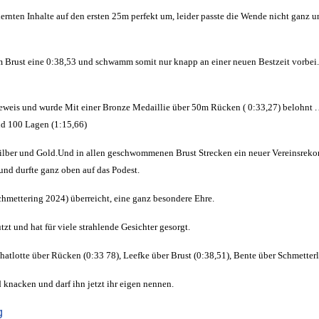
rlernten Inhalte auf den ersten 25m perfekt um, leider passte die Wende nicht ganz
0m Brust eine 0:38,53 und schwamm somit nur knapp an einer neuen Bestzeit vorbei
r Beweis und wurde Mit einer Bronze Medaillie über 50m Rücken ( 0:33,27) belohn
nd 100 Lagen (1:15,66)
ilber und Gold.Und in allen geschwommenen Brust Strecken ein neuer Vereinsrekord.
nd durfte ganz oben auf das Podest.
chmettering 2024) überreicht, eine ganz besondere Ehre.
t und hat für viele strahlende Gesichter gesorgt.
Chatlotte über Rücken (0:33 78), Leefke über Brust (0:38,51), Bente über Schmetter
knacken und darf ihn jetzt ihr eigen nennen.